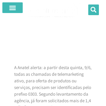
O QUE FAZEMOS
0303 É OBRIGATÓRIO PARA TODO TELEMARKETING ATIVO E ANATEL
CONVOCA DENÚNCIAS.
A Anatel alerta: a partir desta quinta, 9/6,
todas as chamadas de telemarketing
ativo, para oferta de produtos ou
serviços, precisam ser identificadas pelo
prefixo 0303. Segundo levantamento da
agência, já foram solicitados mais de 1,4