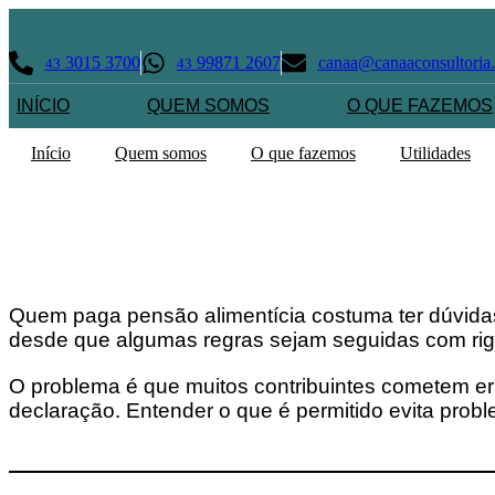
Ir
para
o
3015 3700
99871 2607
canaa@canaaconsultoria
43
43
conteúdo
INÍCIO
QUEM SOMOS
O QUE FAZEMOS
Início
Quem somos
O que fazemos
Utilidades
Quem paga pensão alimentícia costuma ter dúvidas
desde que algumas regras sejam seguidas com rig
O problema é que muitos contribuintes cometem er
declaração. Entender o que é permitido evita prob