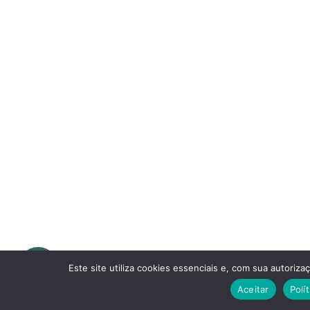
Este site utiliza cookies essenciais e, com sua autoriz
Aceitar
Polí