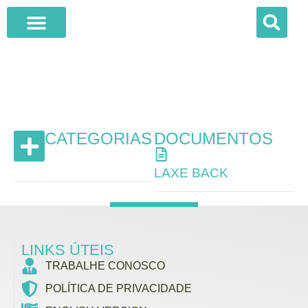
UTILIDADES
QUEM SOMOS
O QUE FAZEMOS
FALE CONOSCO
Nesta página você encontra modelos de documentos que
podem facilitar rotinas e processos da sua empresa.
CATEGORIAS
DOCUMENTOS
LAXE BACK
MODELOS DE CONTRATO
LINKS ÚTEIS
TRABALHE CONOSCO
POLÍTICA DE PRIVACIDADE