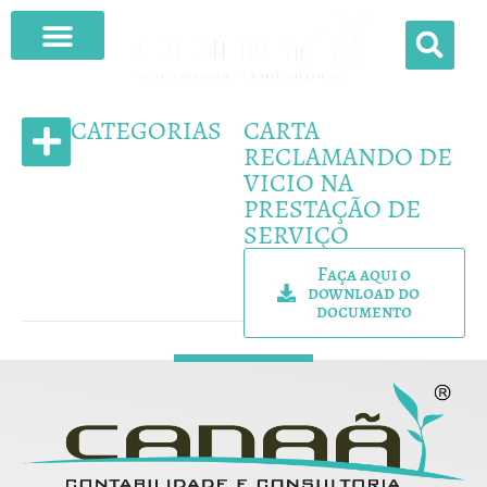
O QUE FAZEMOS
CATEGORIAS
CARTA
RECLAMANDO DE
VICIO NA
MODELOS DE CONTRATO
PRESTAÇÃO DE
SERVIÇO
Faça aqui o
download do
documento