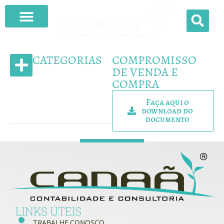
O QUE FAZEMOS
CATEGORIAS
COMPROMISSO
DE VENDA E
COMPRA
MODELOS DE CONTRATO
Faça aqui o
download do
documento
LINKS ÚTEIS
TRABALHE CONOSCO