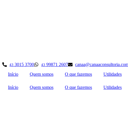
Ir
para
o
conteúdo
3015 3700
99871 2607
canaa@canaaconsultoria.com
43
43
Início
Quem somos
O que fazemos
Utilidades
Início
Quem somos
O que fazemos
Utilidades