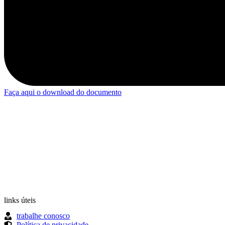
Faça aqui o download do documento
links úteis
trabalhe conosco
Política de privacidade