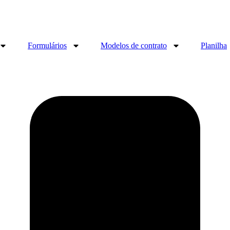
Formulários
Modelos de contrato
Planilha
O