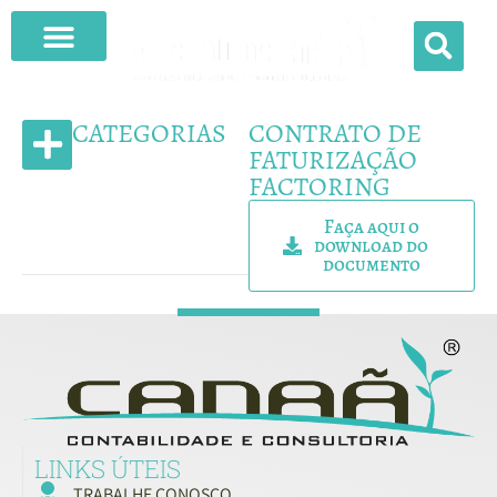
O QUE FAZEMOS
CATEGORIAS
CONTRATO DE
FATURIZAÇÃO
FACTORING
MODELOS DE CONTRATO
Faça aqui o
download do
documento
LINKS ÚTEIS
TRABALHE CONOSCO