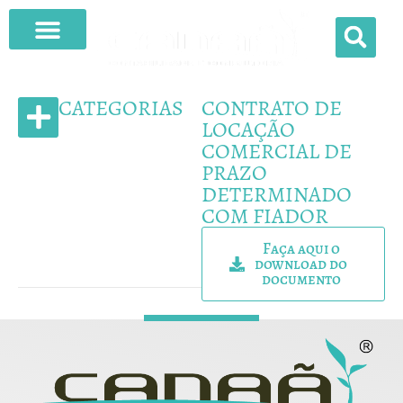
O QUE FAZEMOS
CATEGORIAS
CONTRATO DE
LOCAÇÃO
COMERCIAL DE
MODELOS DE CONTRATO
PRAZO
DETERMINADO
COM FIADOR
Faça aqui o
download do
documento